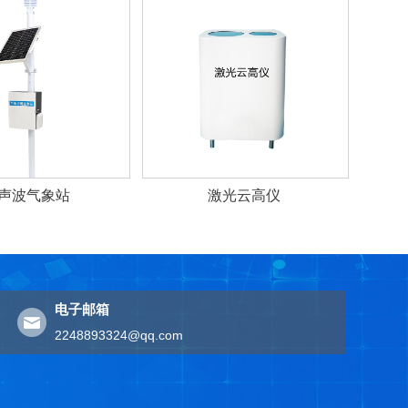
声波气象站
激光云高仪
电子邮箱
2248893324@qq.com