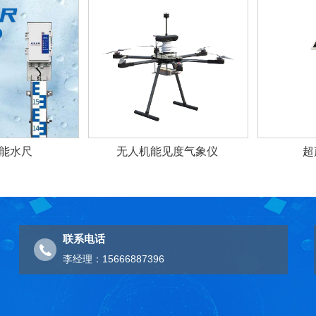
能水尺
无人机能见度气象仪
超
联系电话
李经理：15666887396