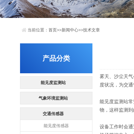
当前位置：
首页
>>
新闻中心
>>
技术文章
产品分类
雾天、沙尘天气
能见度监测站
度状况，为交通
气象环境监测站
能见度监测站常
物，这样监测到
交通传感器
能见度传感器
设备工作时会通