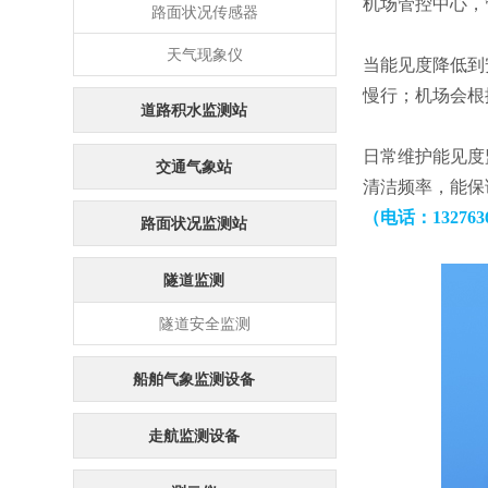
机场管控中心，
路面状况传感器
天气现象仪
当能见度降低到
慢行；机场会根
道路积水监测站
日常维护能见度
交通气象站
清洁频率，能保
（电话：132763
路面状况监测站
隧道监测
隧道安全监测
船舶气象监测设备
走航监测设备