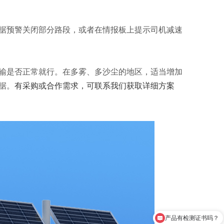
据预警关闭部分路段，或者在情报板上提示司机减速
输是否正常就行。在多雾、多沙尘的地区，适当增加
据。
有采购或合作需求，可联系我们获取详细方案
产品有检测证书吗？