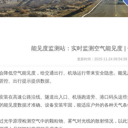
能见度监测站：实时监测空气能见度 |
更新时间：2025-11-24 09:54:39
会降低空气能见度，给交通出行、机场运行带来安全隐患。
能见
管控、出行提示提供数据。
安装在高速公路沿线、隧道出入口、机场跑道旁、港口码头这些
的能见度数据才准确。设备安装牢固，能适应户外的各种天气条
过光学原理检测空气中的颗粒物、雾气对光线的散射情况，以此