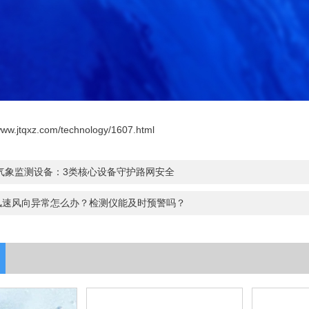
/www.jtqxz.com/technology/1607.html
气象监测设备：3类核心设备守护路网安全
风速风向异常怎么办？检测仪能及时预警吗？