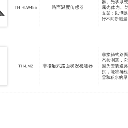
器。光学系
路面温度传感器
属壳体内。防
TH-HLW485
支架；以满
行不间断测量
非接触式路
态检测器，
非接触式路面状况检测器
因为安装道
TH-LM2
扰，能准确
雪和积水的厚