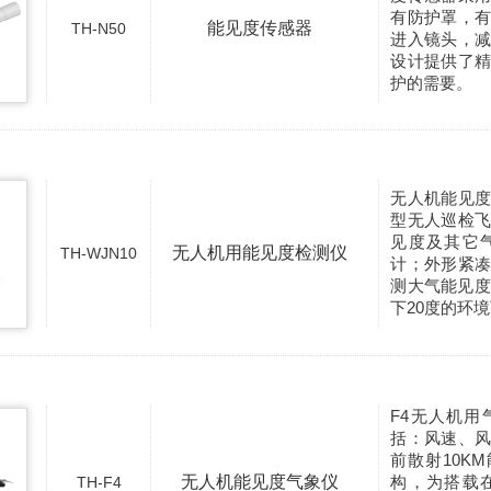
有防护罩，
能见度传感器
TH-N50
进入镜头，
设计提供了
护的需要。
无人机能见
型无人巡检
见度及其它
无人机用能见度检测仪
TH-WJN10
计；外形紧
测大气能见度
下20度的环
F4无人机
括：风速、
前散射10K
无人机能见度气象仪
构，为搭载
TH-F4