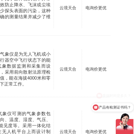
有效防止降水、飞沫或尘埃
云境天合
电询价更优
减少探头表面的污染，这种
精确的测量结果并减少了维
度气象仪是为无人飞机或小
飞行器空中飞行状态下的能
气象数据监测和采集而设
云境天合
电询价更优
凑，采用前向散射法原理检
值，能在海拔4000米和零
境下正常工作。
产品有检测证书吗？
用气象仪可测的气象参数包
风向、温度、湿度、气压、
M能见度等。采用一体化结
在无人机平台上而设计制
云境天合
电询价更优