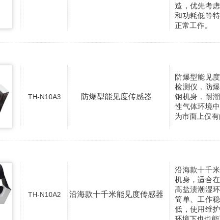
造，优先考
和功耗低等
正常工作。
防爆型能见
检测仪，防
防爆型能见度传感器
钢机身，耐
TH-N10A3
性气体环境
为市面上仅有
沿海款十千
机身，适合
高盐渍潮湿
沿海款十千米能见度传感器
TH-N10A2
简单、工作
低，使用维
环境下也也能