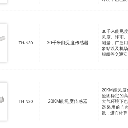
30千米能见
见度、降雨
30千米能见度传感器
测量，广泛
TH-N30
象站以及机
舰船等交通安
20KM能见
坚固稳定的
20KM能见度传感器
大气环境下
TH-N20
器采用前向
数，进而计算