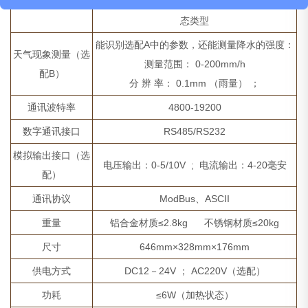
配A）
能识别雨、雪、薄雾（烟）、浓雾（烟）等状
态类型
能识别选配A中的参数，还能测量降水的强度：
天气现象测量（选
测量范围： 0-200mm/h
配B）
分 辨 率： 0.1mm （雨量） ；
通讯波特率
4800-19200
数字通讯接口
RS485/RS232
模拟输出接口（选
电压输出：0-5/10V ; 电流输出：4-20毫安
配）
通讯协议
ModBus、ASCII
重量
铝合金材质≤2.8kg 不锈钢材质≤20kg
尺寸
646mm×328mm×176mm
供电方式
DC12－24V ； AC220V（选配）
功耗
≤6W（加热状态）