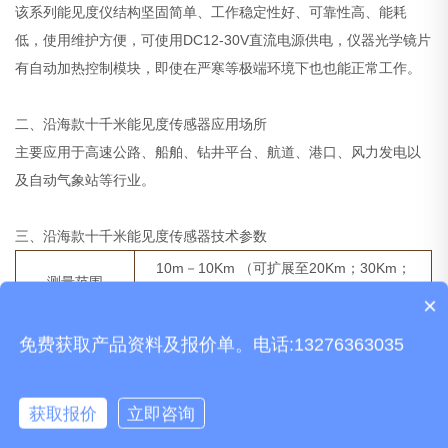
该系列能见度仪结构坚固简单、工作稳定性好、可靠性高、能耗
低，使用维护方便，可使用DC12-30V直流电源供电，仪器光学镜片
有自动加热控制模块，即使在严寒等极端环境下也也能正常工作。
二、沿海款十千米能见度传感器应用场所
主要应用于高速公路、船舶、钻井平台、航道、港口、风力发电以
及自动气象站等行业。
三、沿海款十千米能见度传感器技术参数
10m－10Km （可扩展至20Km；30Km；
测量范围
50Km；80Km；100 Km）
×
质保时间是多久？
+2% (10m-2KM) ;+5% (10m-10KM)；±10%
免费获取产品资料及报价单。电话:13276363035
测量精度
（＞10KM）
能识别四种不同降水：毛毛雨、小雨、中雨、
获取报价
立即咨询
天气现象模块（选
大雨