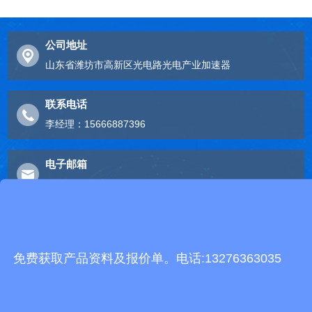
公司地址
山东省潍坊市高新区光电路光电产业加速器
联系电话
李经理：15666887396
电子邮箱
2248893324@qq.com
友情链接
免费获取产品资料及报价单。电话:13276363035
有机肥生产线
快递包裹分拣机
景瓷在线青花瓷
五方通话
无害化处理设备
有机肥设备
胶辊硫化罐
复合材料热压罐
分散釜
细沙回收机
胶管硫化罐
蒸
汽硫化罐