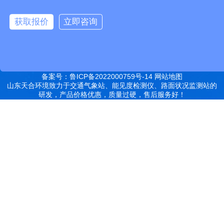
远销北京,天津,河北,山西,内蒙古,辽宁,吉林,黑龙江,上海,江苏,浙江,安
获取报价
立即咨询
徽,福建,江西,山东,河南,湖北,湖南,广东,广西,海南,重庆,四川,贵州,云
南,西藏,陕西,甘肃,青海,宁夏,新疆等地
特别声明：本站部分内容来自于网络，如有侵权嫌疑，请立即联系本
站管理员删除内容。
备案号：鲁ICP备2022000759号-14
网站地图
山东天合环境致力于交通气象站、能见度检测仪、路面状况监测站的
研发，产品价格优惠，质量过硬，售后服务好！