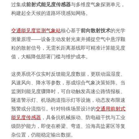
过集成
前射式能见度传感器
与多维度气象探测单元，
构建起全天候的道路环境感知网络。
交通能见度监测气象站
核心基于
前向散射技术
的光学
测量原理——设备主动发射光束并捕捉空气中悬浮颗
粒的散射信号，无需长距离基线即可精准计算能见度
值，大幅降低部署门槛与维护成本。
这类系统不仅实时反馈能见度数据，更联动温湿度、
风速风向、降水等参数，形成综合气象决策矩阵。当
监测到能见度骤降时，可自动触发高速公路情报板、
隧道警示灯、机场跑道指示灯等设施，动态发布限速
预警或分流指引。针对特殊场景设计的
交通用前射式
能见度传感器
，具备抗机械振动、防电磁干扰与工业
级防护能力，即使在桥梁、弯道、沿海高盐雾区等复
杂位置，仍能稳定输出数据。