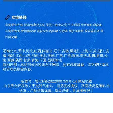
友情链接
有机肥生产线
快递包裹分拣机
景瓷在线青花瓷
五方通话
无害化处理设备
有机肥设备
胶辊硫化罐
复合材料热压罐
分散釜
细沙回收机
胶管硫化罐
蒸
汽硫化罐
远销北京,天津,河北,山西,内蒙古,辽宁,吉林,黑龙江,上海,江苏,浙江,安
徽,福建,江西,山东,河南,湖北,湖南,广东,广西,海南,重庆,四川,贵州,云
南,西藏,陕西,甘肃,青海,宁夏,新疆等地
特别声明：本站部分内容来自于网络，如有侵权嫌疑，请立即联系本
站管理员删除内容。
备案号：鲁ICP备2022000759号-14
网站地图
山东天合环境致力于交通气象站、能见度检测仪、路面状况监测站的
研发，产品价格优惠，质量过硬，售后服务好！