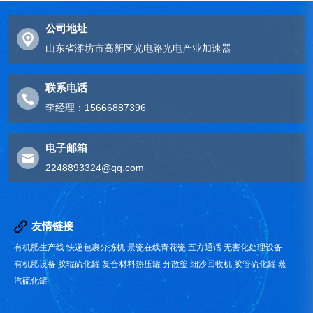
公司地址
山东省潍坊市高新区光电路光电产业加速器
联系电话
李经理：15666887396
电子邮箱
2248893324@qq.com
友情链接
有机肥生产线
快递包裹分拣机
景瓷在线青花瓷
五方通话
无害化处理设备
有机肥设备
胶辊硫化罐
复合材料热压罐
分散釜
细沙回收机
胶管硫化罐
蒸
汽硫化罐