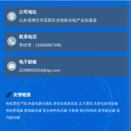
公司地址
山东省潍坊市高新区光电路光电产业加速器
联系电话
李经理：15666887396
电子邮箱
2248893324@qq.com
友情链接
有机肥生产线
快递包裹分拣机
景瓷在线青花瓷
五方通话
无害化处理设备
有机肥设备
胶辊硫化罐
复合材料热压罐
分散釜
细沙回收机
胶管硫化罐
蒸
汽硫化罐