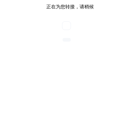
山东天合环境科技有限公司正在为您服务
13276363035
欢迎光临，我司专注于各类气象设备的自主研发、生产，厂
家直供，售后有保障，
您可在线咨询，或留下联系方式
，稍
后有专业人员为您提供产品彩页、报价及解决方案。
正在等待客服接起...