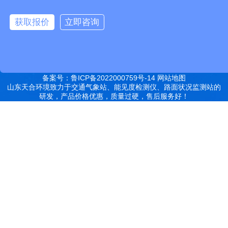
远销北京,天津,河北,山西,内蒙古,辽宁,吉林,黑龙江,上海,江苏,浙江,安
获取报价
立即咨询
徽,福建,江西,山东,河南,湖北,湖南,广东,广西,海南,重庆,四川,贵州,云
南,西藏,陕西,甘肃,青海,宁夏,新疆等地
特别声明：本站部分内容来自于网络，如有侵权嫌疑，请立即联系本
站管理员删除内容。
备案号：鲁ICP备2022000759号-14
网站地图
山东天合环境致力于交通气象站、能见度检测仪、路面状况监测站的
研发，产品价格优惠，质量过硬，售后服务好！