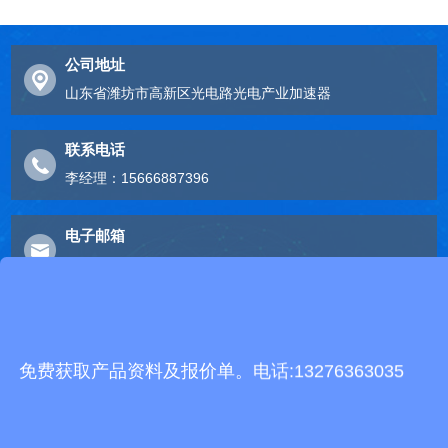
公司地址
山东省潍坊市高新区光电路光电产业加速器
联系电话
李经理：15666887396
电子邮箱
2248893324@qq.com
友情链接
免费获取产品资料及报价单。电话:13276363035
有机肥生产线
快递包裹分拣机
景瓷在线青花瓷
五方通话
无害化处理设备
有机肥设备
胶辊硫化罐
复合材料热压罐
分散釜
细沙回收机
胶管硫化罐
蒸
汽硫化罐