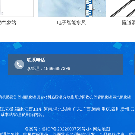
动气象站
电子智能水尺
隧道
联系电话
李经理：15666887396
有机肥设备
胶辊硫化罐
复合材料热压罐
分散釜
细沙回收机
胶管硫化罐
蒸汽硫化罐
江,安徽,福建,江西,山东,河南,湖北,湖南,广东,广西,海南,重庆,四川,贵州,
联系本站管理员删除内容。
备案号：鲁ICP备2022000759号-14
网站地图
交通气象站、能见度检测仪、路面状况监测站的研发，产品价格优惠，质