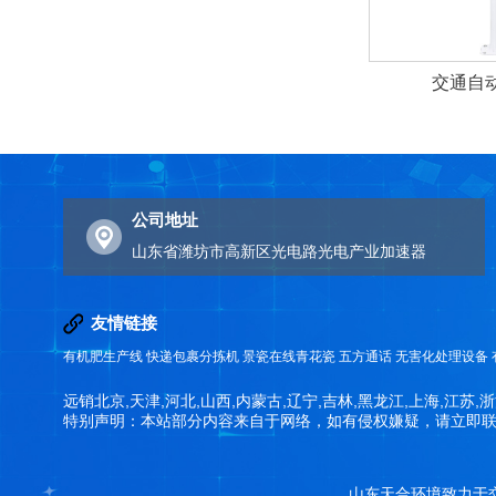
交通自
公司地址
山东省潍坊市高新区光电路光电产业加速器
友情链接
有机肥生产线
快递包裹分拣机
景瓷在线青花瓷
五方通话
无害化处理设备
远销北京,天津,河北,山西,内蒙古,辽宁,吉林,黑龙江,上海,江苏,浙
特别声明：本站部分内容来自于网络，如有侵权嫌疑，请立即
山东天合环境致力于