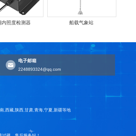
洞内照度检测器
船载气象站
电子邮箱
2248893324@qq.com
云南,西藏,陕西,甘肃,青海,宁夏,新疆等地
量过硬，售后服务好！