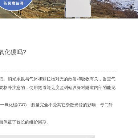
氧化碳吗?
低。消光系数与气体和颗粒物对光的散射和吸收有关，当空气
要格外注意的，使用隧道能见度监测站设备对隧道内部的能见
和一氧化碳(CO)，测量完全不受其它杂散光源的影响，专门针
而保证了较长的维护周期。