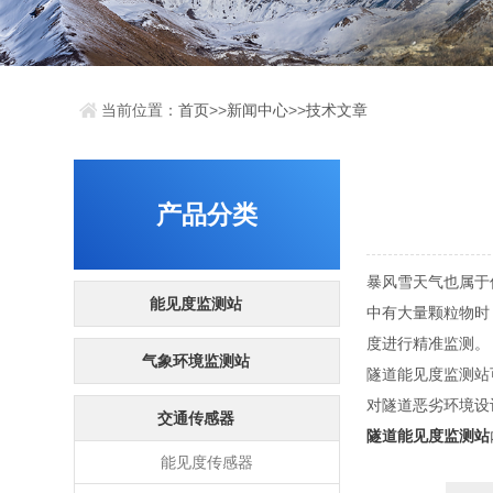
当前位置：
首页
>>
新闻中心
>>
技术文章
产品分类
暴风雪天气也属于
能见度监测站
中有大量颗粒物时
度进行精准监测。
气象环境监测站
隧道能见度监测站
对隧道恶劣环境设
交通传感器
隧道能见度监测站
能见度传感器