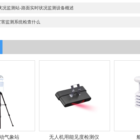
状况监测站-路面实时状况监测设备概述
灾害监测系统检查什么
动气象站
无人机用能见度检测仪