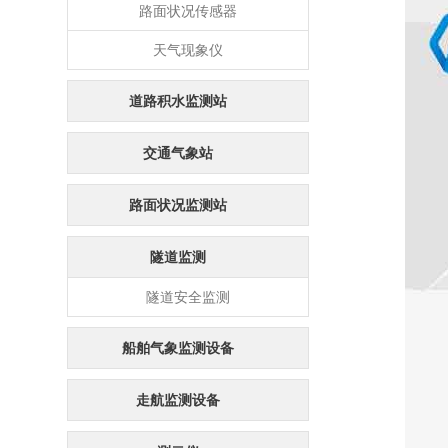
路面状况传感器
天气现象仪
道路积水监测站
交通气象站
路面状况监测站
隧道监测
隧道安全监测
船舶气象监测设备
走航监测设备