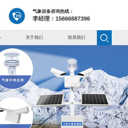
气象设备咨询热线：
李经理：15666887396
心
关于我们
联系我们