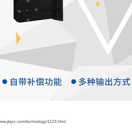
/www.jtqxz.com/technology/1123.html