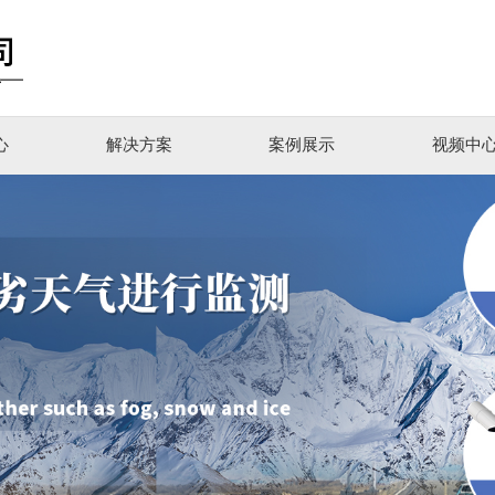
心
解决方案
案例展示
视频中