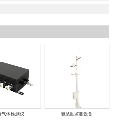
道气体检测仪
能见度监测设备