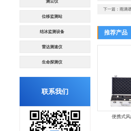
测云仪
下一篇：
雨滴
位移监测站
推荐产品
结冰监测设备
雷达测速仪
生命探测仪
联系我们
便携式风