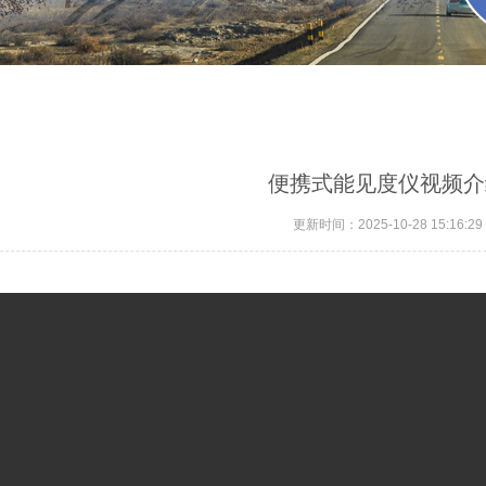
便携式能见度仪视频介
更新时间：2025-10-28 15:16:29