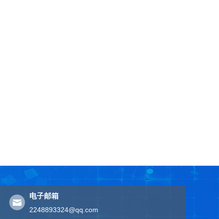
电子邮箱
2248893324@qq.com