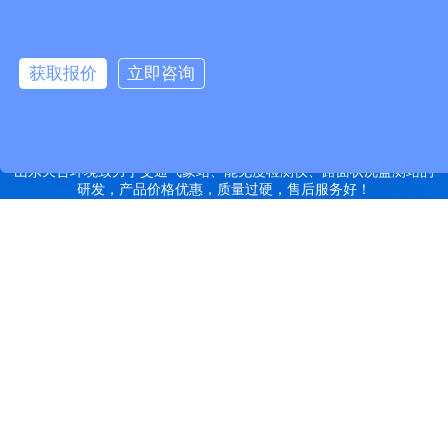
远销北京,天津,河北,山西,内蒙古,辽宁,吉林,黑龙江,上海,江苏,浙江,安
徽,福建,江西,山东,河南,湖北,湖南,广东,广西,海南,重庆,四川,贵州,云
南,西藏,陕西,甘肃,青海,宁夏,新疆等地
获取报价
立即咨询
特别声明：本站部分内容来自于网络，如有侵权嫌疑，请立即联系本
站管理员删除内容。
备案号：鲁ICP备2022000759号-14
网站地图
山东天合环境致力于交通气象站、能见度检测仪、路面状况监测站的
研发，产品价格优惠，质量过硬，售后服务好！