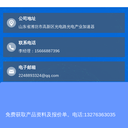
公司地址
山东省潍坊市高新区光电路光电产业加速器
联系电话
李经理：15666887396
电子邮箱
2248893324@qq.com
友情链接
有机肥生产线
快递包裹分拣机
景瓷在线青花瓷
五方通话
无害化处理设备
免费获取产品资料及报价单。电话:13276363035
有机肥设备
胶辊硫化罐
复合材料热压罐
分散釜
细沙回收机
胶管硫化罐
蒸
汽硫化罐