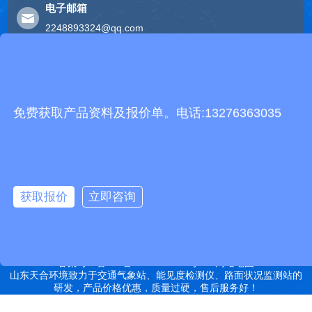
电子邮箱
2248893324@qq.com
友情链接
有机肥生产线
快递包裹分拣机
景瓷在线青花瓷
五方通话
无害化处理设备
免费获取产品资料及报价单。电话:13276363035
有机肥设备
胶辊硫化罐
复合材料热压罐
分散釜
细沙回收机
胶管硫化罐
蒸
汽硫化罐
远销北京,天津,河北,山西,内蒙古,辽宁,吉林,黑龙江,上海,江苏,浙江,安
徽,福建,江西,山东,河南,湖北,湖南,广东,广西,海南,重庆,四川,贵州,云
获取报价
立即咨询
南,西藏,陕西,甘肃,青海,宁夏,新疆等地
特别声明：本站部分内容来自于网络，如有侵权嫌疑，请立即联系本
站管理员删除内容。
备案号：鲁ICP备2022000759号-14
网站地图
山东天合环境致力于交通气象站、能见度检测仪、路面状况监测站的
研发，产品价格优惠，质量过硬，售后服务好！