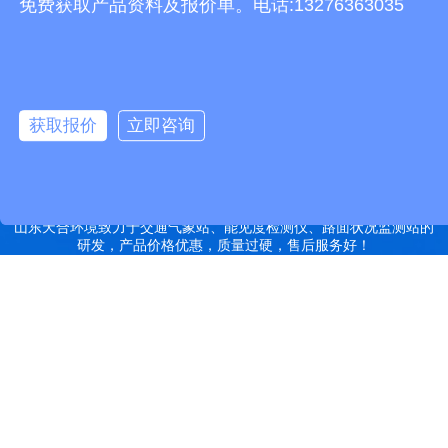
免费获取产品资料及报价单。电话:13276363035
有机肥设备
胶辊硫化罐
复合材料热压罐
分散釜
细沙回收机
胶管硫化罐
蒸
汽硫化罐
远销北京,天津,河北,山西,内蒙古,辽宁,吉林,黑龙江,上海,江苏,浙江,安
徽,福建,江西,山东,河南,湖北,湖南,广东,广西,海南,重庆,四川,贵州,云
获取报价
立即咨询
南,西藏,陕西,甘肃,青海,宁夏,新疆等地
特别声明：本站部分内容来自于网络，如有侵权嫌疑，请立即联系本
站管理员删除内容。
备案号：鲁ICP备2022000759号-14
网站地图
山东天合环境致力于交通气象站、能见度检测仪、路面状况监测站的
研发，产品价格优惠，质量过硬，售后服务好！