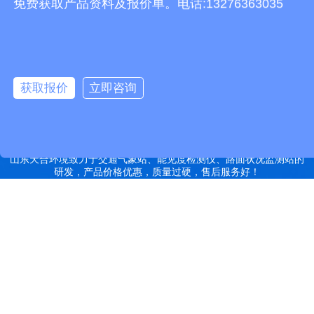
免费获取产品资料及报价单。电话:13276363035
有机肥设备
胶辊硫化罐
复合材料热压罐
分散釜
细沙回收机
胶管硫化罐
蒸
汽硫化罐
远销北京,天津,河北,山西,内蒙古,辽宁,吉林,黑龙江,上海,江苏,浙江,安
徽,福建,江西,山东,河南,湖北,湖南,广东,广西,海南,重庆,四川,贵州,云
获取报价
立即咨询
南,西藏,陕西,甘肃,青海,宁夏,新疆等地
特别声明：本站部分内容来自于网络，如有侵权嫌疑，请立即联系本
站管理员删除内容。
备案号：鲁ICP备2022000759号-14
网站地图
山东天合环境致力于交通气象站、能见度检测仪、路面状况监测站的
研发，产品价格优惠，质量过硬，售后服务好！