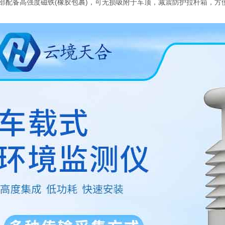
部配备高强度磁铁(橡胶包裹)，可无损吸附于车顶，减震防护拉杆箱，