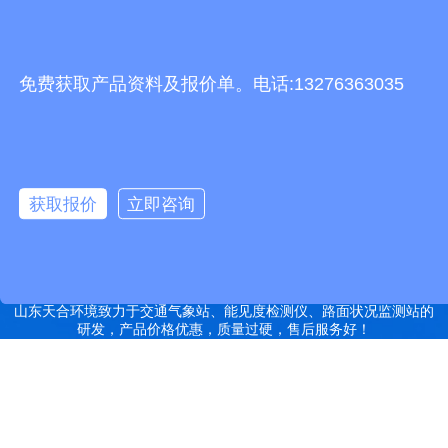
友情链接
有机肥生产线
快递包裹分拣机
景瓷在线青花瓷
五方通话
无害化处理设备
免费获取产品资料及报价单。电话:13276363035
有机肥设备
胶辊硫化罐
复合材料热压罐
分散釜
细沙回收机
胶管硫化罐
蒸
汽硫化罐
远销北京,天津,河北,山西,内蒙古,辽宁,吉林,黑龙江,上海,江苏,浙江,安
徽,福建,江西,山东,河南,湖北,湖南,广东,广西,海南,重庆,四川,贵州,云
获取报价
立即咨询
南,西藏,陕西,甘肃,青海,宁夏,新疆等地
特别声明：本站部分内容来自于网络，如有侵权嫌疑，请立即联系本
站管理员删除内容。
备案号：鲁ICP备2022000759号-14
网站地图
山东天合环境致力于交通气象站、能见度检测仪、路面状况监测站的
研发，产品价格优惠，质量过硬，售后服务好！