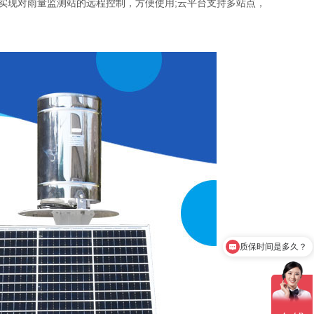
实现对雨量监测站的远程控制，方便使用;云平台支持多站点，
质保时间是多久？