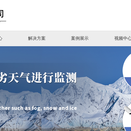
心
解决方案
案例展示
视频中