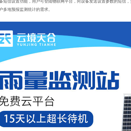
备短信设置功能，用户可登陆物联网平台，向设备发送设置参数的短信，
户多地预报监测统计的需求。