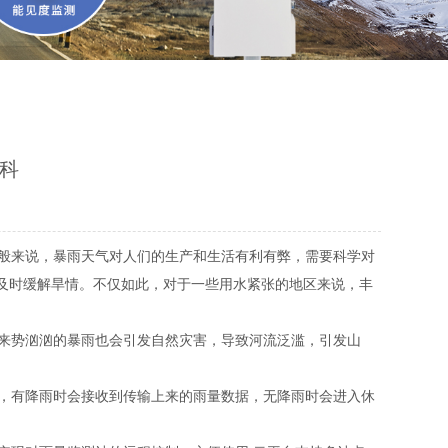
科
般来说，暴雨天气对人们的生产和生活有利有弊，需要科学对
以及时缓解旱情。不仅如此，对于一些用水紧张的地区来说，丰
来势汹汹的暴雨也会引发自然灾害，导致河流泛滥，引发山
，有降雨时会接收到传输上来的雨量数据，无降雨时会进入休