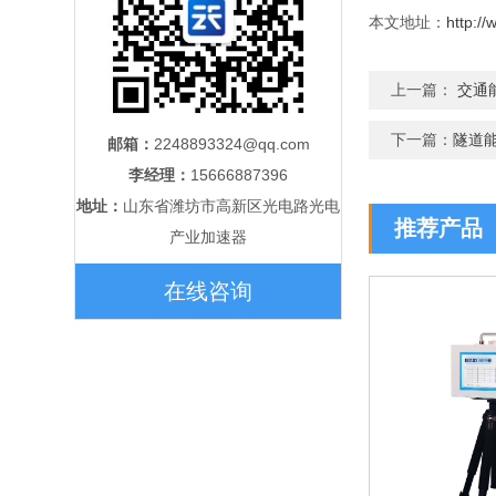
本文地址：
http:/
上一篇：
交通
下一篇：
隧道
邮箱：
2248893324@qq.com
李经理：
15666887396
地址：
山东省潍坊市高新区光电路光电
推荐产品
产业加速器
在线咨询