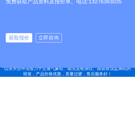
免费获取产品资料及报价单。电话:13276363035
有机肥设备
胶辊硫化罐
复合材料热压罐
分散釜
细沙回收机
胶管硫化罐
蒸
汽硫化罐
远销北京,天津,河北,山西,内蒙古,辽宁,吉林,黑龙江,上海,江苏,浙江,安
徽,福建,江西,山东,河南,湖北,湖南,广东,广西,海南,重庆,四川,贵州,云
获取报价
立即咨询
南,西藏,陕西,甘肃,青海,宁夏,新疆等地
特别声明：本站部分内容来自于网络，如有侵权嫌疑，请立即联系本
站管理员删除内容。
备案号：鲁ICP备2022000759号-14
网站地图
山东天合环境致力于交通气象站、能见度检测仪、路面状况监测站的
研发，产品价格优惠，质量过硬，售后服务好！