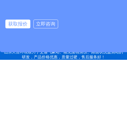
远销北京,天津,河北,山西,内蒙古,辽宁,吉林,黑龙江,上海,江苏,浙江,安
徽,福建,江西,山东,河南,湖北,湖南,广东,广西,海南,重庆,四川,贵州,云
南,西藏,陕西,甘肃,青海,宁夏,新疆等地
获取报价
立即咨询
特别声明：本站部分内容来自于网络，如有侵权嫌疑，请立即联系本
站管理员删除内容。
备案号：鲁ICP备2022000759号-14
网站地图
山东天合环境致力于交通气象站、能见度检测仪、路面状况监测站的
研发，产品价格优惠，质量过硬，售后服务好！