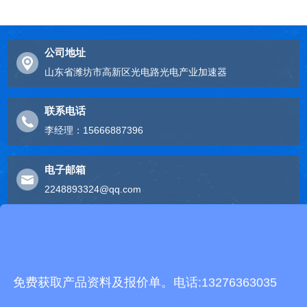
公司地址
山东省潍坊市高新区光电路光电产业加速器
联系电话
李经理：15666887396
电子邮箱
2248893324@qq.com
友情链接
有机肥生产线
快递包裹分拣机
景瓷在线青花瓷
五方通话
无害化处理设备
免费获取产品资料及报价单。电话:13276363035
有机肥设备
胶辊硫化罐
复合材料热压罐
分散釜
细沙回收机
胶管硫化罐
蒸
汽硫化罐