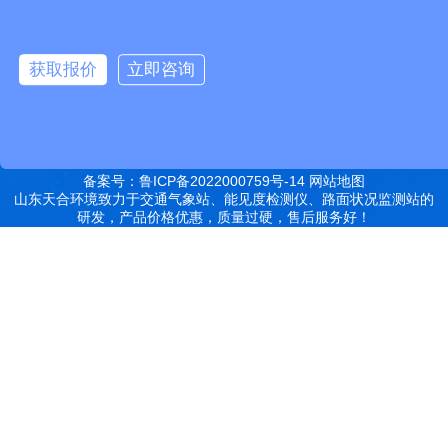
汽硫化罐
远销北京,天津,河北,山西,内蒙古,辽宁,吉林,黑龙江,上海,江苏,浙江,安
获取报价
立即咨询
徽,福建,江西,山东,河南,湖北,湖南,广东,广西,海南,重庆,四川,贵州,云
南,西藏,陕西,甘肃,青海,宁夏,新疆等地
特别声明：本站部分内容来自于网络，如有侵权嫌疑，请立即联系本
站管理员删除内容。
备案号：鲁ICP备2022000759号-14
网站地图
山东天合环境致力于交通气象站、能见度检测仪、路面状况监测站的
研发，产品价格优惠，质量过硬，售后服务好！