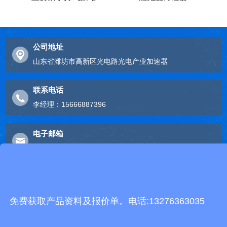
公司地址
山东省潍坊市高新区光电路光电产业加速器
联系电话
李经理：15666887396
电子邮箱
2248893324@qq.com
友情链接
免费获取产品资料及报价单。电话:13276363035
有机肥生产线
快递包裹分拣机
景瓷在线青花瓷
五方通话
无害化处理设备
有机肥设备
胶辊硫化罐
复合材料热压罐
分散釜
细沙回收机
胶管硫化罐
蒸