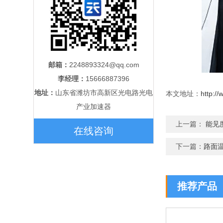
邮箱：
2248893324@qq.com
李经理：
15666887396
地址：
山东省潍坊市高新区光电路光电
本文地址：
http:/
产业加速器
上一篇：
能见
在线咨询
下一篇：
路面
推荐产品