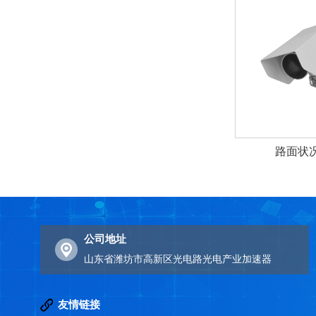
路面状
公司地址
山东省潍坊市高新区光电路光电产业加速器
友情链接