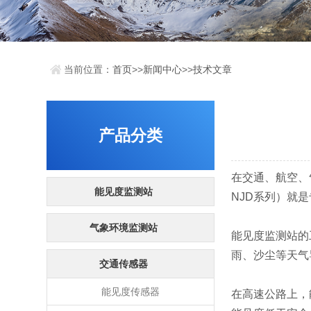
当前位置：
首页
>>
新闻中心
>>
技术文章
产品分类
在交通、航空、
能见度监测站
NJD系列）就
气象环境监测站
能见度监测站的
雨、沙尘等天气
交通传感器
能见度传感器
在高速公路上，