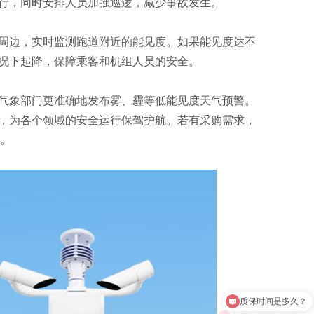
行，同时安排人员加强巡逻，减少事故发生。
周边，实时监测跑道附近的能见度。如果能见度达不
况下起降，保障乘客和机组人员的安全。
气象部门更准确地发布雾、霾等低能见度天气预警。
，为各个领域的安全运行保驾护航。
若有采购需求，
务。
产品有检测证书吗？