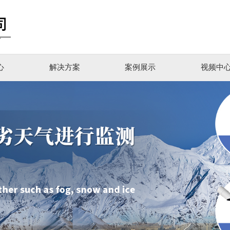
心
解决方案
案例展示
视频中