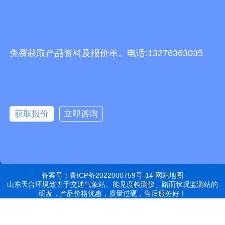
2248893324@qq.com
友情链接
免费获取产品资料及报价单。电话:13276363035
有机肥生产线
快递包裹分拣机
景瓷在线青花瓷
五方通话
无害化处理设备
有机肥设备
胶辊硫化罐
复合材料热压罐
分散釜
细沙回收机
胶管硫化罐
蒸
汽硫化罐
获取报价
立即咨询
远销北京,天津,河北,山西,内蒙古,辽宁,吉林,黑龙江,上海,江苏,浙江,安
徽,福建,江西,山东,河南,湖北,湖南,广东,广西,海南,重庆,四川,贵州,云
南,西藏,陕西,甘肃,青海,宁夏,新疆等地
特别声明：本站部分内容来自于网络，如有侵权嫌疑，请立即联系本
站管理员删除内容。
备案号：鲁ICP备2022000759号-14
网站地图
山东天合环境致力于交通气象站、能见度检测仪、路面状况监测站的
研发，产品价格优惠，质量过硬，售后服务好！