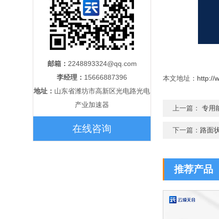
邮箱：
2248893324@qq.com
李经理：
15666887396
本文地址：
http:/
地址：
山东省潍坊市高新区光电路光电
产业加速器
上一篇：
专用
在线咨询
下一篇：
路面
推荐产品