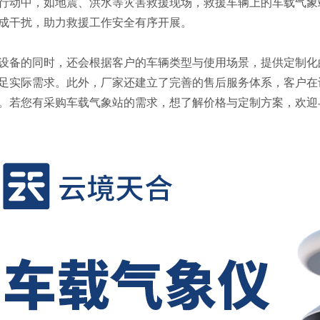
行动中，如地震、洪水等灾害救援现场，救援车辆上的车载气象
成干扰，助力救援工作安全有序开展。
设备的同时，还会根据客户的车辆类型与使用场景，提供定制化
足实际需求。此外，厂家还建立了完善的售后服务体系，客户在
。若您有采购车载气象站的需求，想了解价格与定制方案，欢迎