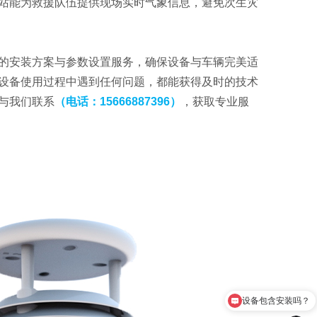
站能为救援队伍提供现场实时气象信息，避免次生灾
的安装方案与参数设置服务，确保设备与车辆完美适
设备使用过程中遇到任何问题，都能获得及时的技术
与我们联系
（电话：15666887396）
，获取专业服
设备包含安装吗？
质保时间是多久？