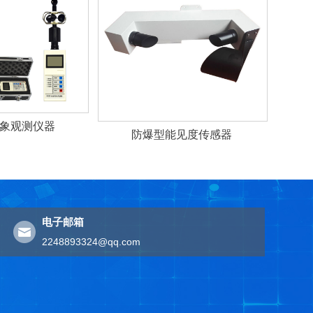
象观测仪器
防爆型能见度传感器
电子邮箱
2248893324@qq.com