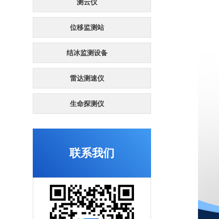
测云仪
位移监测站
结冰监测设备
雷达测速仪
生命探测仪
联系我们