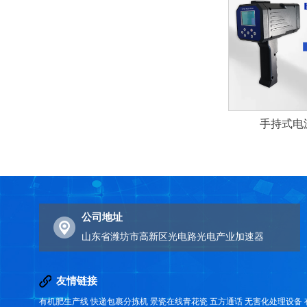
手持式电
公司地址
山东省潍坊市高新区光电路光电产业加速器
友情链接
有机肥生产线
快递包裹分拣机
景瓷在线青花瓷
五方通话
无害化处理设备