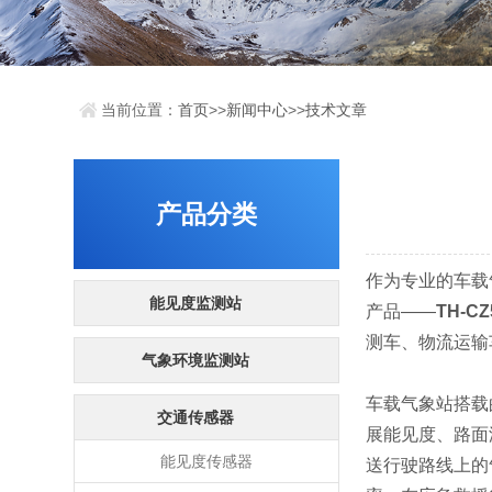
当前位置：
首页
>>
新闻中心
>>
技术文章
产品分类
作为专业的车载
能见度监测站
产品——
TH-C
测车、物流运输
气象环境监测站
车载气象站
搭载
交通传感器
展能见度、路面
能见度传感器
送行驶路线上的