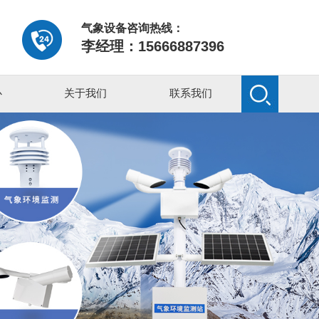
气象设备咨询热线：
李经理：15666887396
心
关于我们
联系我们