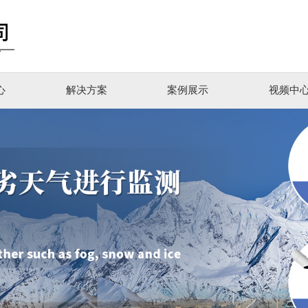
心
解决方案
案例展示
视频中