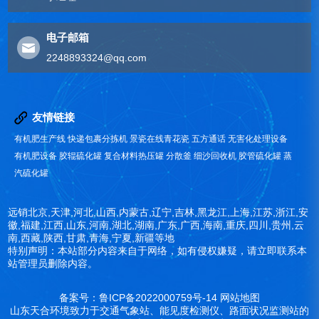
电子邮箱
2248893324@qq.com
友情链接
有机肥生产线
快递包裹分拣机
景瓷在线青花瓷
五方通话
无害化处理设备
有机肥设备
胶辊硫化罐
复合材料热压罐
分散釜
细沙回收机
胶管硫化罐
蒸
汽硫化罐
远销北京,天津,河北,山西,内蒙古,辽宁,吉林,黑龙江,上海,江苏,浙江,安
徽,福建,江西,山东,河南,湖北,湖南,广东,广西,海南,重庆,四川,贵州,云
南,西藏,陕西,甘肃,青海,宁夏,新疆等地
特别声明：本站部分内容来自于网络，如有侵权嫌疑，请立即联系本
站管理员删除内容。
备案号：鲁ICP备2022000759号-14
网站地图
山东天合环境致力于交通气象站、能见度检测仪、路面状况监测站的