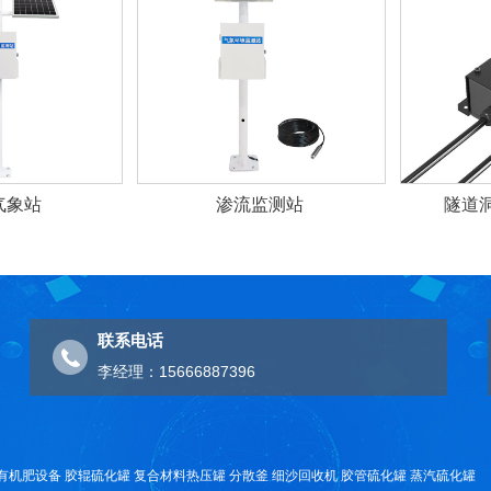
气象站
渗流监测站
隧道
联系电话
李经理：15666887396
有机肥设备
胶辊硫化罐
复合材料热压罐
分散釜
细沙回收机
胶管硫化罐
蒸汽硫化罐