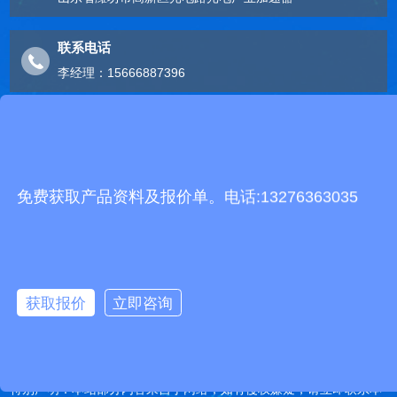
联系电话
李经理：15666887396
电子邮箱
2248893324@qq.com
免费获取产品资料及报价单。电话:13276363035
友情链接
有机肥生产线
快递包裹分拣机
景瓷在线青花瓷
五方通话
无害化处理设备
有机肥设备
胶辊硫化罐
复合材料热压罐
分散釜
细沙回收机
胶管硫化罐
蒸
汽硫化罐
获取报价
立即咨询
远销北京,天津,河北,山西,内蒙古,辽宁,吉林,黑龙江,上海,江苏,浙江,安
徽,福建,江西,山东,河南,湖北,湖南,广东,广西,海南,重庆,四川,贵州,云
南,西藏,陕西,甘肃,青海,宁夏,新疆等地
特别声明：本站部分内容来自于网络，如有侵权嫌疑，请立即联系本