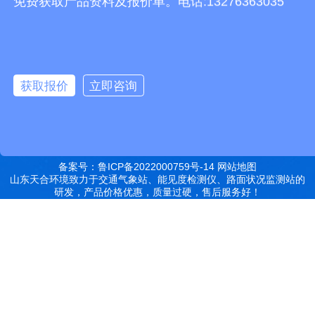
免费获取产品资料及报价单。电话:13276363035
有机肥生产线
快递包裹分拣机
景瓷在线青花瓷
五方通话
无害化处理设备
有机肥设备
胶辊硫化罐
复合材料热压罐
分散釜
细沙回收机
胶管硫化罐
蒸
汽硫化罐
远销北京,天津,河北,山西,内蒙古,辽宁,吉林,黑龙江,上海,江苏,浙江,安
获取报价
立即咨询
徽,福建,江西,山东,河南,湖北,湖南,广东,广西,海南,重庆,四川,贵州,云
南,西藏,陕西,甘肃,青海,宁夏,新疆等地
特别声明：本站部分内容来自于网络，如有侵权嫌疑，请立即联系本
站管理员删除内容。
备案号：鲁ICP备2022000759号-14
网站地图
山东天合环境致力于交通气象站、能见度检测仪、路面状况监测站的
研发，产品价格优惠，质量过硬，售后服务好！