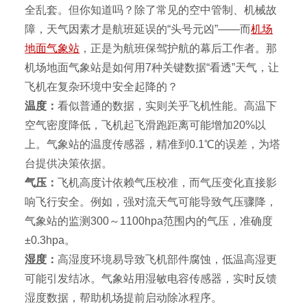
全乱套。但你知道吗？除了常见的空中管制、机械故
障，天气因素才是航班延误的“头号元凶”——而
机场
地面气象站
，正是为航班保驾护航的幕后工作者。那
机场地面气象站是如何用7种关键数据“看透”天气，让
飞机在复杂环境中安全起降的？
温度：
看似普通的数据，实则关乎飞机性能。高温下
空气密度降低，飞机起飞滑跑距离可能增加
20%
以
上。气象站的温度传感器，精准到
0.1
℃的误差，为塔
台提供决策依据。
气压：
飞机高度计依赖气压校准，而气压变化直接影
响飞行安全。例如，强对流天气可能导致气压骤降，
气象站的监测300～1100
hpa范围内的气压，
准确度
±0.3hpa。
湿度：
高湿度环境易导致飞机部件腐蚀，低温高湿更
可能引发结冰。气象站用湿敏电容传感器，实时反馈
湿度数据，帮助机场提前启动除冰程序。