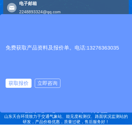
电子邮箱
2248893324@qq.com
友情链接
有机肥生产线
快递包裹分拣机
景瓷在线青花瓷
五方通话
无害化处理设备
免费获取产品资料及报价单。电话:13276363035
有机肥设备
胶辊硫化罐
复合材料热压罐
分散釜
细沙回收机
胶管硫化罐
蒸
汽硫化罐
远销北京,天津,河北,山西,内蒙古,辽宁,吉林,黑龙江,上海,江苏,浙江,安
徽,福建,江西,山东,河南,湖北,湖南,广东,广西,海南,重庆,四川,贵州,云
获取报价
立即咨询
南,西藏,陕西,甘肃,青海,宁夏,新疆等地
特别声明：本站部分内容来自于网络，如有侵权嫌疑，请立即联系本
站管理员删除内容。
备案号：鲁ICP备2022000759号-14
网站地图
山东天合环境致力于交通气象站、能见度检测仪、路面状况监测站的
研发，产品价格优惠，质量过硬，售后服务好！