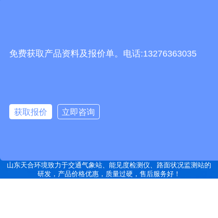
友情链接
有机肥生产线
快递包裹分拣机
景瓷在线青花瓷
五方通话
无害化处理设备
免费获取产品资料及报价单。电话:13276363035
有机肥设备
胶辊硫化罐
复合材料热压罐
分散釜
细沙回收机
胶管硫化罐
蒸
汽硫化罐
远销北京,天津,河北,山西,内蒙古,辽宁,吉林,黑龙江,上海,江苏,浙江,安
徽,福建,江西,山东,河南,湖北,湖南,广东,广西,海南,重庆,四川,贵州,云
获取报价
立即咨询
南,西藏,陕西,甘肃,青海,宁夏,新疆等地
特别声明：本站部分内容来自于网络，如有侵权嫌疑，请立即联系本
站管理员删除内容。
备案号：鲁ICP备2022000759号-14
网站地图
山东天合环境致力于交通气象站、能见度检测仪、路面状况监测站的
研发，产品价格优惠，质量过硬，售后服务好！