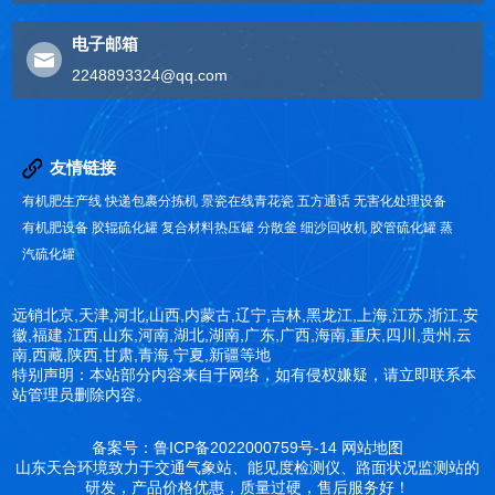
电子邮箱
2248893324@qq.com
友情链接
有机肥生产线
快递包裹分拣机
景瓷在线青花瓷
五方通话
无害化处理设备
有机肥设备
胶辊硫化罐
复合材料热压罐
分散釜
细沙回收机
胶管硫化罐
蒸
汽硫化罐
远销北京,天津,河北,山西,内蒙古,辽宁,吉林,黑龙江,上海,江苏,浙江,安
徽,福建,江西,山东,河南,湖北,湖南,广东,广西,海南,重庆,四川,贵州,云
南,西藏,陕西,甘肃,青海,宁夏,新疆等地
特别声明：本站部分内容来自于网络，如有侵权嫌疑，请立即联系本
站管理员删除内容。
备案号：鲁ICP备2022000759号-14
网站地图
山东天合环境致力于交通气象站、能见度检测仪、路面状况监测站的
研发，产品价格优惠，质量过硬，售后服务好！