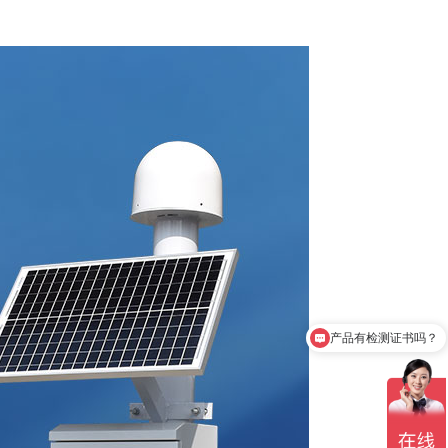
产品有检测证书吗？
设备包含安装吗？