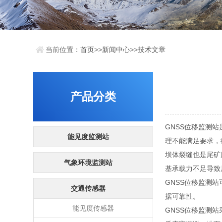
当前位置：
首页
>>
新闻中心
>>
技术文章
产品分类
GNSS位移监测
能见度监测站
理不能满足要求，
坝体裂缝也是尾矿
气象环境监测站
基承载力不足导致
GNSS位移监测
交通传感器
据可靠性。
能见度传感器
GNSS位移监测