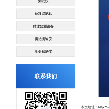
测云仪
位移监测站
结冰监测设备
雷达测速仪
生命探测仪
联系我们
本文地址：
http:/