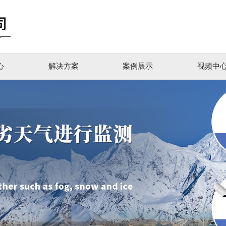
心
解决方案
案例展示
视频中