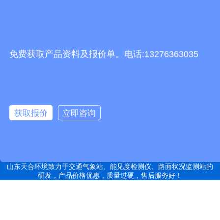
友情链接
有机肥生产线
快递包裹分拣机
景瓷在线青花瓷
五方通话
无害化处理设备
免费获取产品资料及报价单。电话:13276363035
有机肥设备
胶辊硫化罐
复合材料热压罐
分散釜
细沙回收机
胶管硫化罐
蒸
汽硫化罐
远销北京,天津,河北,山西,内蒙古,辽宁,吉林,黑龙江,上海,江苏,浙江,安
徽,福建,江西,山东,河南,湖北,湖南,广东,广西,海南,重庆,四川,贵州,云
获取报价
立即咨询
南,西藏,陕西,甘肃,青海,宁夏,新疆等地
特别声明：本站部分内容来自于网络，如有侵权嫌疑，请立即联系本
站管理员删除内容。
备案号：鲁ICP备2022000759号-14
网站地图
山东天合环境致力于交通气象站、能见度检测仪、路面状况监测站的
研发，产品价格优惠，质量过硬，售后服务好！