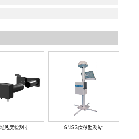
能见度检测器
GNSS位移监测站