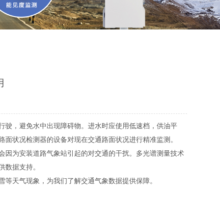
用
行驶，避免水中出现障碍物。进水时应使用低速档，供油平
路面状况检测器的设备对现在交通路面状况进行精准监测。
会因为安装道路气象站引起的对交通的干扰。多光谱测量技术
供数据支持。
雪等天气现象，为我们了解交通气象数据提供保障。