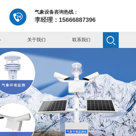
气象设备咨询热线：
李经理：15666887396
心
关于我们
联系我们