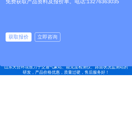
免费获取产品资料及报价单。电话:13276363035
有机肥设备
胶辊硫化罐
复合材料热压罐
分散釜
细沙回收机
胶管硫化罐
蒸
汽硫化罐
远销北京,天津,河北,山西,内蒙古,辽宁,吉林,黑龙江,上海,江苏,浙江,安
徽,福建,江西,山东,河南,湖北,湖南,广东,广西,海南,重庆,四川,贵州,云
获取报价
立即咨询
南,西藏,陕西,甘肃,青海,宁夏,新疆等地
特别声明：本站部分内容来自于网络，如有侵权嫌疑，请立即联系本
站管理员删除内容。
备案号：鲁ICP备2022000759号-14
网站地图
山东天合环境致力于交通气象站、能见度检测仪、路面状况监测站的
研发，产品价格优惠，质量过硬，售后服务好！