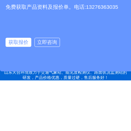
有机肥生产线
快递包裹分拣机
景瓷在线青花瓷
五方通话
无害化处理设备
免费获取产品资料及报价单。电话:13276363035
有机肥设备
胶辊硫化罐
复合材料热压罐
分散釜
细沙回收机
胶管硫化罐
蒸
汽硫化罐
远销北京,天津,河北,山西,内蒙古,辽宁,吉林,黑龙江,上海,江苏,浙江,安
徽,福建,江西,山东,河南,湖北,湖南,广东,广西,海南,重庆,四川,贵州,云
获取报价
立即咨询
南,西藏,陕西,甘肃,青海,宁夏,新疆等地
特别声明：本站部分内容来自于网络，如有侵权嫌疑，请立即联系本
站管理员删除内容。
备案号：鲁ICP备2022000759号-14
网站地图
山东天合环境致力于交通气象站、能见度检测仪、路面状况监测站的
研发，产品价格优惠，质量过硬，售后服务好！