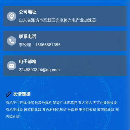
公司地址
山东省潍坊市高新区光电路光电产业加速器
联系电话
李经理：15666887396
电子邮箱
2248893324@qq.com
友情链接
有机肥生产线
快递包裹分拣机
景瓷在线青花瓷
五方通话
无害化处理设备
有机肥设备
胶辊硫化罐
复合材料热压罐
分散釜
细沙回收机
胶管硫化罐
蒸
汽硫化罐