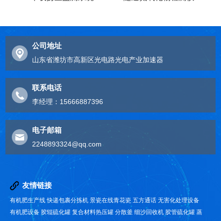
公司地址
山东省潍坊市高新区光电路光电产业加速器
联系电话
李经理：15666887396
电子邮箱
2248893324@qq.com
友情链接
有机肥生产线
快递包裹分拣机
景瓷在线青花瓷
五方通话
无害化处理设备
有机肥设备
胶辊硫化罐
复合材料热压罐
分散釜
细沙回收机
胶管硫化罐
蒸