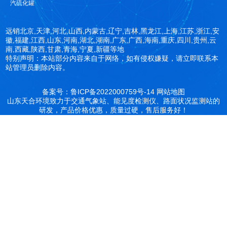
汽硫化罐
远销北京,天津,河北,山西,内蒙古,辽宁,吉林,黑龙江,上海,江苏,浙江,安
徽,福建,江西,山东,河南,湖北,湖南,广东,广西,海南,重庆,四川,贵州,云
南,西藏,陕西,甘肃,青海,宁夏,新疆等地
特别声明：本站部分内容来自于网络，如有侵权嫌疑，请立即联系本
站管理员删除内容。
备案号：鲁ICP备2022000759号-14
网站地图
山东天合环境致力于交通气象站、能见度检测仪、路面状况监测站的
研发，产品价格优惠，质量过硬，售后服务好！