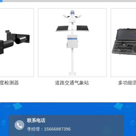
度检测器
道路交通气象站
多功能
联系电话
李经理：15666887396