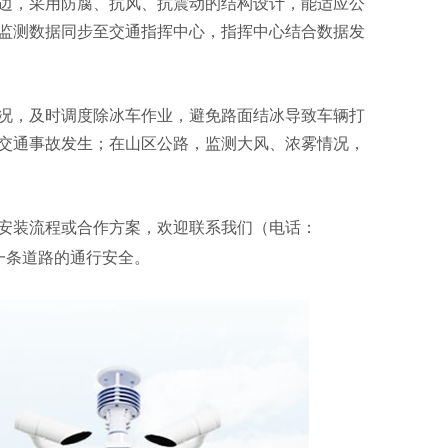
边，采用防腐、抗风、抗震动的结构设计，能适应公
监测数据同步至交通指挥中心，指挥中心结合数据发
。
况，及时调度除冰车作业，避免路面结冰导致车辆打
交通事故发生；在山区公路，监测大风、浓雾情况，
安装流程或合作方案，欢迎联系我们（电话：
一条道路的通行安全。