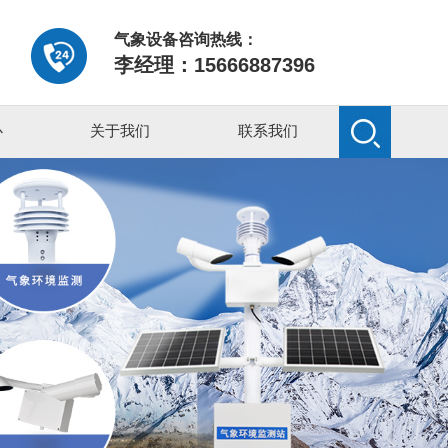
气象设备咨询热线：
李经理：15666887396
心
关于我们
联系我们