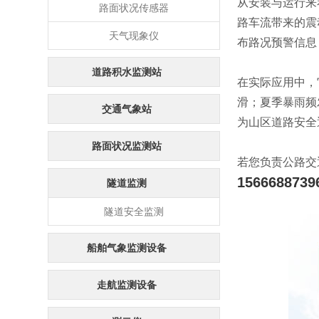
从安装与运行来
路面状况传感器
路车流带来的震
天气现象仪
布路况预警信息
道路积水监测站
在实际应用中，
滑；夏季暴雨频
交通气象站
为山区道路安全
路面状况监测站
若您负责公路交
1566688739
隧道监测
隧道安全监测
船舶气象监测设备
走航监测设备