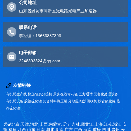
公司地址
山东省潍坊市高新区光电路光电产业加速器
联系电话
李经理：15666887396
电子邮箱
2248893324@qq.com
友情链接
有机肥生产线
快递包裹分拣机
景瓷在线青花瓷
五方通话
无害化处理设备
有机肥设备
胶辊硫化罐
复合材料热压罐
分散釜
细沙回收机
胶管硫化罐
蒸
汽硫化罐
远销北京,天津,河北,山西,内蒙古,辽宁,吉林,黑龙江,上海,江苏,浙江,安
徽,福建,江西,山东,河南,湖北,湖南,广东,广西,海南,重庆,四川,贵州,云