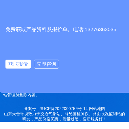
电子邮箱
2248893324@qq.com
免费获取产品资料及报价单。电话:13276363035
友情链接
有机肥生产线
快递包裹分拣机
景瓷在线青花瓷
五方通话
无害化处理设备
有机肥设备
胶辊硫化罐
复合材料热压罐
分散釜
细沙回收机
胶管硫化罐
蒸
汽硫化罐
获取报价
立即咨询
远销北京,天津,河北,山西,内蒙古,辽宁,吉林,黑龙江,上海,江苏,浙江,安
徽,福建,江西,山东,河南,湖北,湖南,广东,广西,海南,重庆,四川,贵州,云
南,西藏,陕西,甘肃,青海,宁夏,新疆等地
特别声明：本站部分内容来自于网络，如有侵权嫌疑，请立即联系本
站管理员删除内容。
备案号：鲁ICP备2022000759号-14
网站地图
山东天合环境致力于交通气象站、能见度检测仪、路面状况监测站的
研发，产品价格优惠，质量过硬，售后服务好！