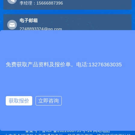
李经理：15666887396
电子邮箱
2248893324@qq.com
友情链接
有机肥生产线
快递包裹分拣机
景瓷在线青花瓷
五方通话
无害化处理设备
免费获取产品资料及报价单。电话:13276363035
有机肥设备
胶辊硫化罐
复合材料热压罐
分散釜
细沙回收机
胶管硫化罐
蒸
汽硫化罐
远销北京,天津,河北,山西,内蒙古,辽宁,吉林,黑龙江,上海,江苏,浙江,安
徽,福建,江西,山东,河南,湖北,湖南,广东,广西,海南,重庆,四川,贵州,云
获取报价
立即咨询
南,西藏,陕西,甘肃,青海,宁夏,新疆等地
特别声明：本站部分内容来自于网络，如有侵权嫌疑，请立即联系本
站管理员删除内容。
备案号：鲁ICP备2022000759号-14
网站地图