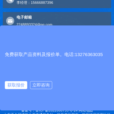
李经理：15666887396
电子邮箱
2248893324@qq.com
友情链接
有机肥生产线
快递包裹分拣机
景瓷在线青花瓷
五方通话
无害化处理设备
免费获取产品资料及报价单。电话:13276363035
有机肥设备
胶辊硫化罐
复合材料热压罐
分散釜
细沙回收机
胶管硫化罐
蒸
汽硫化罐
远销北京,天津,河北,山西,内蒙古,辽宁,吉林,黑龙江,上海,江苏,浙江,安
徽,福建,江西,山东,河南,湖北,湖南,广东,广西,海南,重庆,四川,贵州,云
获取报价
立即咨询
南,西藏,陕西,甘肃,青海,宁夏,新疆等地
特别声明：本站部分内容来自于网络，如有侵权嫌疑，请立即联系本
站管理员删除内容。
备案号：鲁ICP备2022000759号-14
网站地图