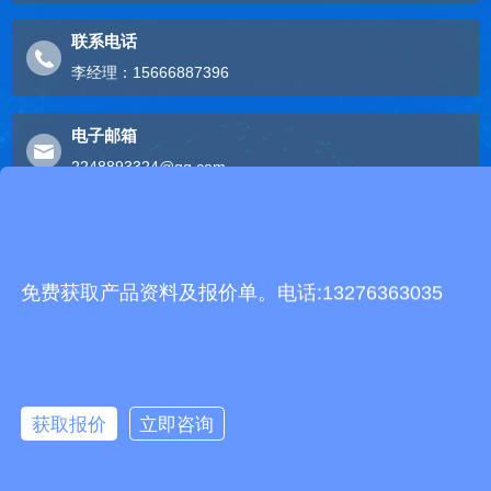
联系电话
李经理：15666887396
电子邮箱
2248893324@qq.com
友情链接
免费获取产品资料及报价单。电话:13276363035
有机肥生产线
快递包裹分拣机
景瓷在线青花瓷
五方通话
无害化处理设备
有机肥设备
胶辊硫化罐
复合材料热压罐
分散釜
细沙回收机
胶管硫化罐
蒸
汽硫化罐
远销北京,天津,河北,山西,内蒙古,辽宁,吉林,黑龙江,上海,江苏,浙江,安
获取报价
立即咨询
徽,福建,江西,山东,河南,湖北,湖南,广东,广西,海南,重庆,四川,贵州,云
南,西藏,陕西,甘肃,青海,宁夏,新疆等地
特别声明：本站部分内容来自于网络，如有侵权嫌疑，请立即联系本
站管理员删除内容。