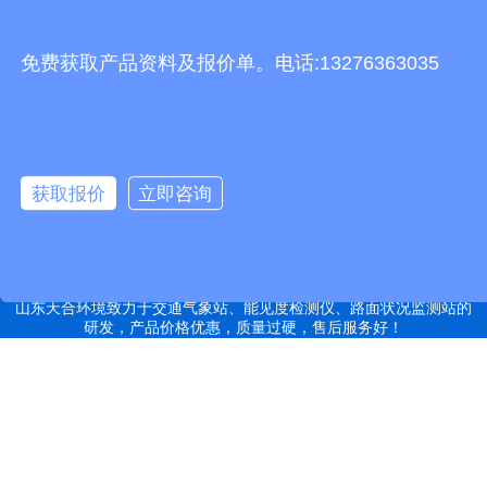
友情链接
有机肥生产线
快递包裹分拣机
景瓷在线青花瓷
五方通话
无害化处理设备
免费获取产品资料及报价单。电话:13276363035
有机肥设备
胶辊硫化罐
复合材料热压罐
分散釜
细沙回收机
胶管硫化罐
蒸
汽硫化罐
远销北京,天津,河北,山西,内蒙古,辽宁,吉林,黑龙江,上海,江苏,浙江,安
徽,福建,江西,山东,河南,湖北,湖南,广东,广西,海南,重庆,四川,贵州,云
获取报价
立即咨询
南,西藏,陕西,甘肃,青海,宁夏,新疆等地
特别声明：本站部分内容来自于网络，如有侵权嫌疑，请立即联系本
站管理员删除内容。
备案号：鲁ICP备2022000759号-14
网站地图
山东天合环境致力于交通气象站、能见度检测仪、路面状况监测站的
研发，产品价格优惠，质量过硬，售后服务好！