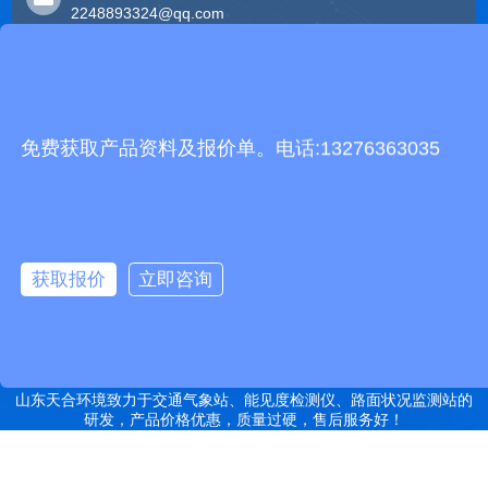
2248893324@qq.com
友情链接
有机肥生产线
快递包裹分拣机
景瓷在线青花瓷
五方通话
无害化处理设备
免费获取产品资料及报价单。电话:13276363035
有机肥设备
胶辊硫化罐
复合材料热压罐
分散釜
细沙回收机
胶管硫化罐
蒸
汽硫化罐
远销北京,天津,河北,山西,内蒙古,辽宁,吉林,黑龙江,上海,江苏,浙江,安
徽,福建,江西,山东,河南,湖北,湖南,广东,广西,海南,重庆,四川,贵州,云
获取报价
立即咨询
南,西藏,陕西,甘肃,青海,宁夏,新疆等地
特别声明：本站部分内容来自于网络，如有侵权嫌疑，请立即联系本
站管理员删除内容。
备案号：鲁ICP备2022000759号-14
网站地图
山东天合环境致力于交通气象站、能见度检测仪、路面状况监测站的
研发，产品价格优惠，质量过硬，售后服务好！