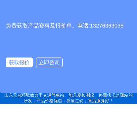
友情链接
有机肥生产线
快递包裹分拣机
景瓷在线青花瓷
五方通话
无害化处理设备
免费获取产品资料及报价单。电话:13276363035
有机肥设备
胶辊硫化罐
复合材料热压罐
分散釜
细沙回收机
胶管硫化罐
蒸
汽硫化罐
远销北京,天津,河北,山西,内蒙古,辽宁,吉林,黑龙江,上海,江苏,浙江,安
徽,福建,江西,山东,河南,湖北,湖南,广东,广西,海南,重庆,四川,贵州,云
获取报价
立即咨询
南,西藏,陕西,甘肃,青海,宁夏,新疆等地
特别声明：本站部分内容来自于网络，如有侵权嫌疑，请立即联系本
站管理员删除内容。
备案号：鲁ICP备2022000759号-14
网站地图
山东天合环境致力于交通气象站、能见度检测仪、路面状况监测站的
研发，产品价格优惠，质量过硬，售后服务好！