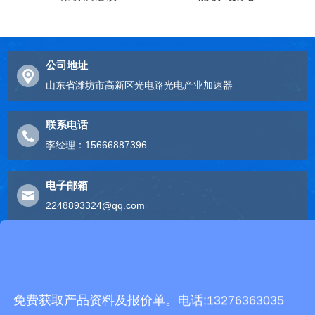
公司地址
山东省潍坊市高新区光电路光电产业加速器
联系电话
李经理：15666887396
电子邮箱
2248893324@qq.com
友情链接
有机肥生产线
快递包裹分拣机
景瓷在线青花瓷
五方通话
无害化处理设备
免费获取产品资料及报价单。电话:13276363035
有机肥设备
胶辊硫化罐
复合材料热压罐
分散釜
细沙回收机
胶管硫化罐
蒸