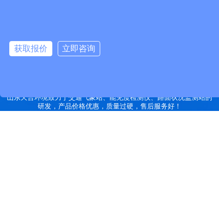
汽硫化罐
远销北京,天津,河北,山西,内蒙古,辽宁,吉林,黑龙江,上海,江苏,浙江,安
徽,福建,江西,山东,河南,湖北,湖南,广东,广西,海南,重庆,四川,贵州,云
南,西藏,陕西,甘肃,青海,宁夏,新疆等地
获取报价
立即咨询
特别声明：本站部分内容来自于网络，如有侵权嫌疑，请立即联系本
站管理员删除内容。
备案号：鲁ICP备2022000759号-14
网站地图
山东天合环境致力于交通气象站、能见度检测仪、路面状况监测站的
研发，产品价格优惠，质量过硬，售后服务好！